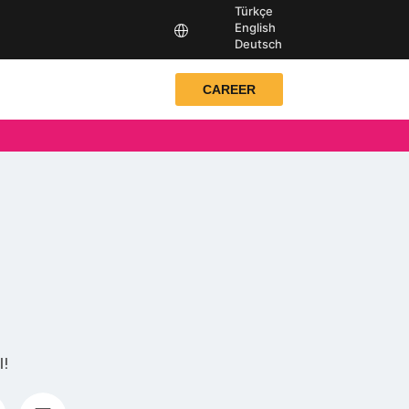
Türkçe
English
Deutsch
CAREER
l!