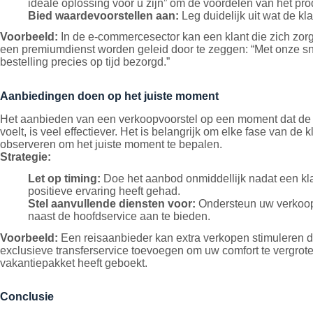
ideale oplossing voor u zijn” om de voordelen van het prod
Bied waardevoorstellen aan:
Leg duidelijk uit wat de k
Voorbeeld:
In de e-commercesector kan een klant die zich zorg
een premiumdienst worden geleid door te zeggen: “Met onze sn
bestelling precies op tijd bezorgd.”
Aanbiedingen doen op het juiste moment
Het aanbieden van een verkoopvoorstel op een moment dat de k
voelt, is veel effectiever. Het is belangrijk om elke fase van de 
observeren om het juiste moment te bepalen.
Strategie:
Let op timing:
Doe het aanbod onmiddellijk nadat een klac
positieve ervaring heeft gehad.
Stel aanvullende diensten voor:
Ondersteun uw verkoop
naast de hoofdservice aan te bieden.
Voorbeeld:
Een reisaanbieder kan extra verkopen stimuleren d
exclusieve transferservice toevoegen om uw comfort te vergroten
vakantiepakket heeft geboekt.
Conclusie