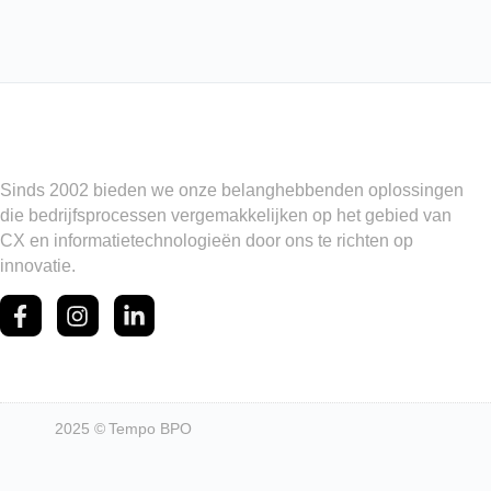
Sinds 2002 bieden we onze belanghebbenden oplossingen
die bedrijfsprocessen vergemakkelijken op het gebied van
CX en informatietechnologieën door ons te richten op
innovatie.
2025 © Tempo BPO