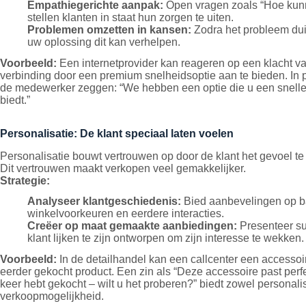
Empathiegerichte aanpak:
Open vragen zoals “Hoe kun
stellen klanten in staat hun zorgen te uiten.
Problemen omzetten in kansen:
Zodra het probleem duide
uw oplossing dit kan verhelpen.
Voorbeeld:
Een internetprovider kan reageren op een klacht va
verbinding door een premium snelheidsoptie aan te bieden. In p
de medewerker zeggen: “We hebben een optie die u een sneller
biedt.”
Personalisatie: De klant speciaal laten voelen
Personalisatie bouwt vertrouwen op door de klant het gevoel te
Dit vertrouwen maakt verkopen veel gemakkelijker.
Strategie:
Analyseer klantgeschiedenis:
Bied aanbevelingen op b
winkelvoorkeuren en eerdere interacties.
Creëer op maat gemaakte aanbiedingen:
Presenteer su
klant lijken te zijn ontworpen om zijn interesse te wekken.
Voorbeeld:
In de detailhandel kan een callcenter een accessoir
eerder gekocht product. Een zin als “Deze accessoire past perfec
keer hebt gekocht – wilt u het proberen?” biedt zowel personalis
verkoopmogelijkheid.