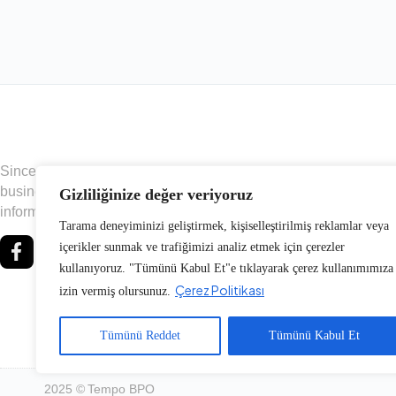
Since 2002, we have been offering solutions that facilitate
business processes to our stakeholders in the field of CX and
Gizliliğinize değer veriyoruz
information technologies by focusing on innovation.
Tarama deneyiminizi geliştirmek, kişiselleştirilmiş reklamlar veya
içerikler sunmak ve trafiğimizi analiz etmek için çerezler
kullanıyoruz. "Tümünü Kabul Et"e tıklayarak çerez kullanımımıza
Çerez Politikası
izin vermiş olursunuz.
Tümünü Reddet
Tümünü Kabul Et
2025 © Tempo BPO