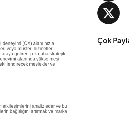
Çok Payla
i deneyimi (CX) alanı hızla
i veya müşteri hizmetleri
ir araya getiren çok daha stratejik
 deneyimi alanında yükselmesi
şekillendirecek meslekler ve
m etkileşimlerini analiz eder ve bu
ilerin bağlılığını artırmak ve marka