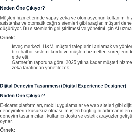
Neden Öne Çıkıyor?
Müşteri hizmetlerinde yapay zeka ve otomasyonun kullanımı hızla
asistanlar ve otomatik çağrı sistemleri gibi araçlar, müşteri dene
düşürüyor. Bu sistemlerin geliştirilmesi ve yönetimi için AI uzman
Örnek:
İsveç merkezli H&M, müşteri taleplerini anlamak ve yönle
bir chatbot sistemi kurdu ve müşteri hizmetleri süreçlerind
elde etti.
Gartner’ın raporuna göre, 2025 yılına kadar müşteri hizmet
zeka tarafından yönetilecek.
Dijital Deneyim Tasarımcısı (Digital Experience Designer)
Neden Öne Çıkıyor?
E-ticaret platformları, mobil uygulamalar ve web siteleri gibi dij
deneyimlerin kusursuz olması, müşteri bağlılığını artırmanın en etk
deneyim tasarımcıları, kullanıcı dostu ve estetik arayüzler geliştir
oynar.
Örnek: