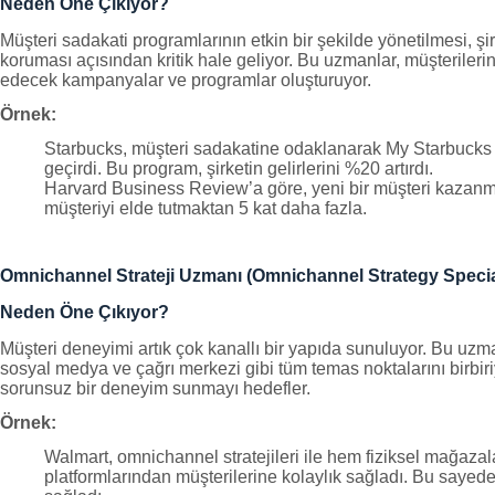
Neden Öne Çıkıyor?
Müşteri sadakati programlarının etkin bir şekilde yönetilmesi, şir
koruması açısından kritik hale geliyor. Bu uzmanlar, müşterilerin
edecek kampanyalar ve programlar oluşturuyor.
Örnek:
Starbucks, müşteri sadakatine odaklanarak My Starbuck
geçirdi. Bu program, şirketin gelirlerini %20 artırdı.
Harvard Business Review’a göre, yeni bir müşteri kazanma
müşteriyi elde tutmaktan 5 kat daha fazla.
Omnichannel Strateji Uzmanı (Omnichannel Strategy Specia
Neden Öne Çıkıyor?
Müşteri deneyimi artık çok kanallı bir yapıda sunuluyor. Bu uzman
sosyal medya ve çağrı merkezi gibi tüm temas noktalarını birbir
sorunsuz bir deneyim sunmayı hedefler.
Örnek:
Walmart, omnichannel stratejileri ile hem fiziksel mağaza
platformlarından müşterilerine kolaylık sağladı. Bu sayede