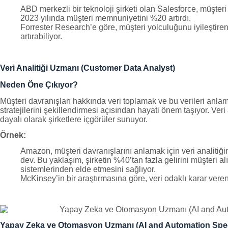
ABD merkezli bir teknoloji şirketi olan Salesforce, müşteri 
2023 yılında müşteri memnuniyetini %20 artırdı.
Forrester Research’e göre, müşteri yolculuğunu iyileştiren 
artırabiliyor.
Veri Analitiği Uzmanı (Customer Data Analyst)
Neden Öne Çıkıyor?
Müşteri davranışları hakkında veri toplamak ve bu verileri anlam
stratejilerini şekillendirmesi açısından hayati önem taşıyor. Veri 
dayalı olarak şirketlere içgörüler sunuyor.
Örnek:
Amazon, müşteri davranışlarını anlamak için veri analitiğini
dev. Bu yaklaşım, şirketin %40’tan fazla gelirini müşteri al
sistemlerinden elde etmesini sağlıyor.
McKinsey’in bir araştırmasına göre, veri odaklı karar veren
Yapay Zeka ve Otomasyon Uzmanı (AI and Automation Speci