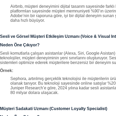
Airbnb, müşteri deneyimini dijital tasarım sayesinde farklı 
platformları sayesinde müşteri memnuniyeti %90’ın üzerin
Adobe’nin bir raporuna göre, iyi bir dijital deneyim sunan 
daha hızlı büyüyor.
Sesli ve Görsel Müşteri Etkileşim Uzmanı (Voice & Visual Int
Neden Öne Çıkıyor?
Sesli komutlarla çalışan asistanlar (Alexa, Siri, Google Asistan) 
teknolojiler, müşteri deneyiminin yeni sınırlarını oluşturuyor. Se
sistemleri optimize ederek müşterilere benzersiz bir deneyim su
Örnek:
Sephora, artırılmış gerçeklik teknolojisi ile müşterilerin ür
olanak tanıyor. Bu teknoloji sayesinde online satışlar %20 a
Juniper Research’e göre, 2024 yılına kadar sesli asistanla
80 milyar dolara ulaşacak.
Müşteri Sadakati Uzmanı (Customer Loyalty Specialist)