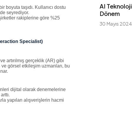
AI Teknoloji
bir boyuta taşıdı. Kullanıcı dostu
Dönem
de seyrediyor.
şirketler rakiplerine göre %25
30 Mayıs 202
eraction Specialist)
ve artırılmış gerçeklik (AR) gibi
s ve görsel etkileşim uzmanları, bu
nar.
ünleri dijital olarak denemelerine
rttı.
rla yapılan alışverişlerin hacmi