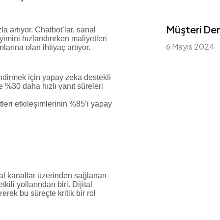
Müşteri Dene
 artıyor. Chatbot’lar, sanal
yimini hızlandırırken maliyetleri
6 Mayıs 2024
larına olan ihtiyaç artıyor.
ndirmek için yapay zeka destekli
e %30 daha hızlı yanıt süreleri
leri etkileşimlerinin %85’i yapay
ital kanallar üzerinden sağlanan
ili yollarından biri. Dijital
erek bu süreçte kritik bir rol