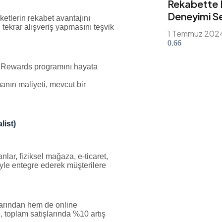
Rekabette F
Deneyimi S
ketlerin rekabet avantajını
 tekrar alışveriş yapmasını teşvik
1 Temmuz 202
s Rewards programını hayata
nın maliyeti, mevcut bir
list)
lar, fiziksel mağaza, e-ticaret,
iyle entegre ederek müşterilere
larından hem de online
, toplam satışlarında %10 artış