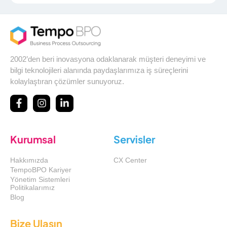
2002’den beri inovasyona odaklanarak müşteri deneyimi ve
bilgi teknolojileri alanında paydaşlarımıza iş süreçlerini
kolaylaştıran çözümler sunuyoruz.
Kurumsal
Servisler
Hakkımızda
CX Center
TempoBPO Kariyer
Yönetim Sistemleri
Politikalarımız
Blog
Bize Ulaşın