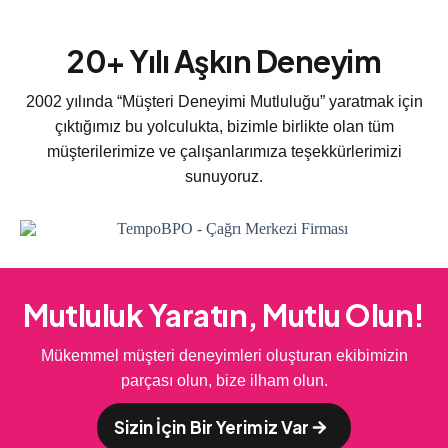
20+ Yılı Aşkın Deneyim
2002 yılında “Müşteri Deneyimi Mutluluğu” yaratmak için
çıktığımız bu yolculukta, bizimle birlikte olan tüm
müşterilerimize ve çalışanlarımıza teşekkürlerimizi
sunuyoruz.
Mutluluk Yaratın, Mutlu Olun!
Mükemmel müşteri deneyimleri oluşturan ekibimizin
parçası olun, bize ilham olun.
Sizin İçin Bir Yerimiz Var