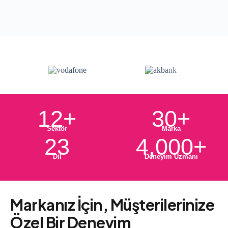
12+
30+
Sektör
Marka
23
4,000+
Dil
Deneyim Uzmanı
Markanız İçin, Müşterilerinize
Özel Bir Deneyim