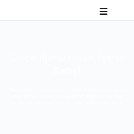
Önceliğimiz İnsan, İşimiz
Satış!
Müşterilerinizin ihtiyaçlarını ve isteklerini anlamanıza yardımcı
olmak için teknolojinin, dış kaynak hizmetlerimizin ve insan
merkezli yaklaşımımızın mükemmel birleşimini sunuyoruz.