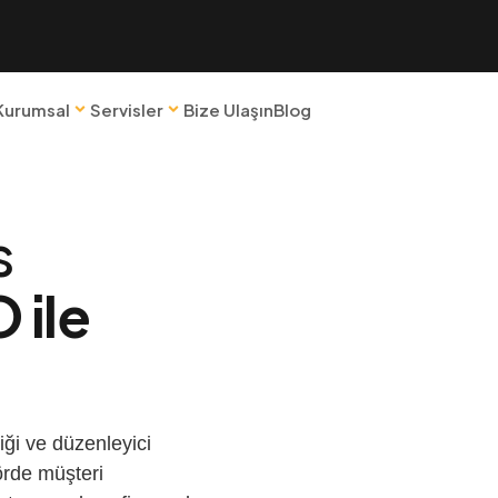
Kurumsal
Servisler
Bize Ulaşın
Blog
s
ile
iği ve düzenleyici
örde müşteri