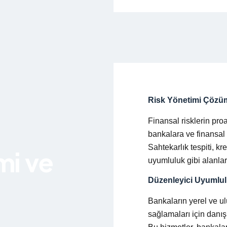
Risk Yönetimi Çözüm
Finansal risklerin proa
bankalara ve finansal
Sahtekarlık tespiti, kr
mi ve
uyumluluk gibi alanla
Düzenleyici Uyumlul
Bankaların yerel ve u
sağlamaları için danı