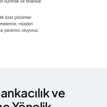
zmet sunmak ve finansal
ik özel çözümler
tmelerine, müşteri
na yardımcı oluyoruz.
nkacılık ve
e Yönelik