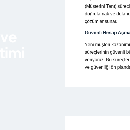
(Müşterini Tanı) süreç
doğrulamak ve dolandır
çözümler sunar.
 ve
Güvenli Hesap Açma 
Yeni müşteri kazanım
timi
süreçlerinin güvenli b
veriyoruz. Bu süreçler 
ve güvenliği ön planda