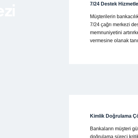
ezi
7/24 Destek Hizmetle
Müşterilerin bankacılı
7/24 çağrı merkezi de
memnuniyetini artırırk
vermesine olanak tanı
Kimlik Doğrulama Ç
Bankaların müşteri güv
doğrulama süreci kri