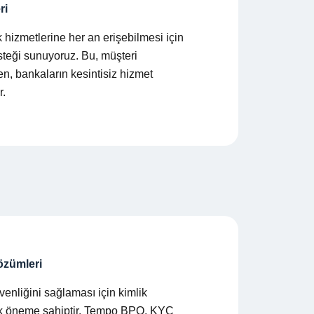
ri
k hizmetlerine her an erişebilmesi için
steği sunuyoruz. Bu, müşteri
en, bankaların kesintisiz hizmet
r.
özümleri
enliğini sağlaması için kimlik
tik öneme sahiptir. Tempo BPO, KYC