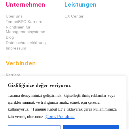
Unternehmen
Leistungen
Über uns
CX Center
TempoBPO Karriere
Richtlinien für
Managementsysteme
Blog
Datenschutzerklärung
Impressum
Verbinden
Karriere
Experte konsultieren
Gizliliğinize değer veriyoruz
Richtung erhalten
Tarama deneyiminizi geliştirmek, kişiselleştirilmiş reklamlar veya
içerikler sunmak ve trafiğimizi analiz etmek için çerezler
kullanıyoruz. "Tümünü Kabul Et"e tıklayarak çerez kullanımımıza
2025 © Tempo BPO
Çerez Politikası
izin vermiş olursunuz.
Schutz persönlicher Daten
Web Design